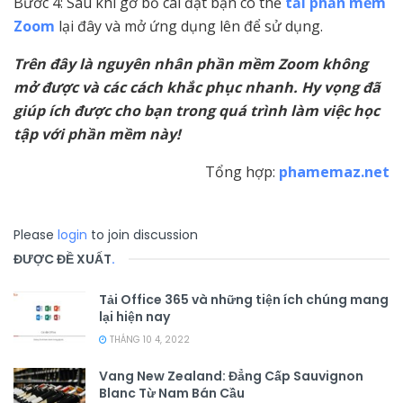
Bước 4: Sau khi gỡ bỏ cài đặt bạn có thể
tải phần mềm
Zoom
lại đây và mở ứng dụng lên để sử dụng.
Trên đây là nguyên nhân phần mềm Zoom không
mở được và các cách khắc phục nhanh. Hy vọng đã
giúp ích được cho bạn trong quá trình làm việc học
tập với phần mềm này!
Tổng hợp:
phamemaz.net
Please
login
to join discussion
ĐƯỢC ĐỀ XUẤT
.
Tải Office 365 và những tiện ích chúng mang
lại hiện nay
THÁNG 10 4, 2022
Vang New Zealand: Đẳng Cấp Sauvignon
Blanc Từ Nam Bán Cầu