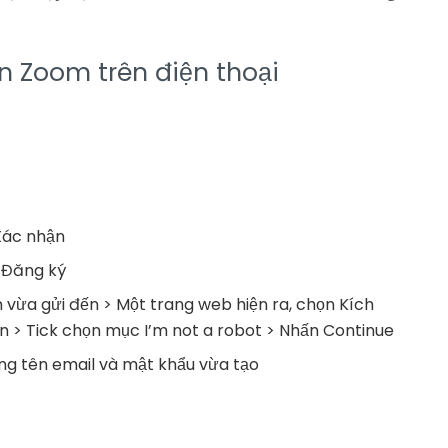
ản Zoom trên điện thoại
Xác nhận
n Đăng ký
 vừa gửi đến > Một trang web hiện ra, chọn Kích
ần > Tick chọn mục I’m not a robot > Nhấn Continue
g tên email và mật khẩu vừa tạo