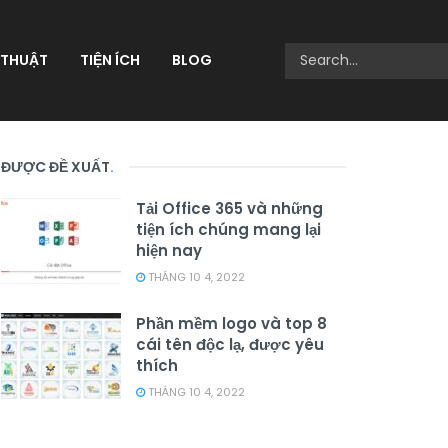
 THUẬT
TIỆN ÍCH
BLOG
ĐƯỢC ĐỀ XUẤT
.
Tải Office 365 và những
tiện ích chúng mang lại
hiện nay
THÁNG 10 4, 2022
Phần mềm logo và top 8
cái tên độc lạ, được yêu
thích
THÁNG 10 4, 2022