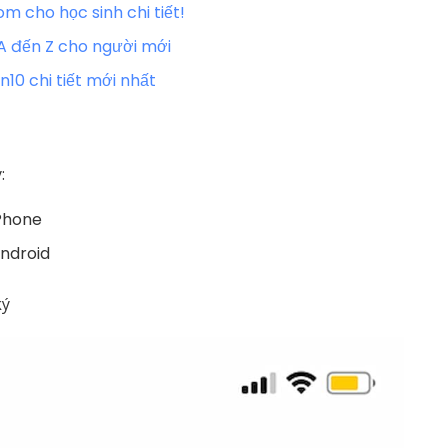
cho học sinh chi tiết!
A đến Z cho người mới
10 chi tiết mới nhất
:
iPhone
Android
ký