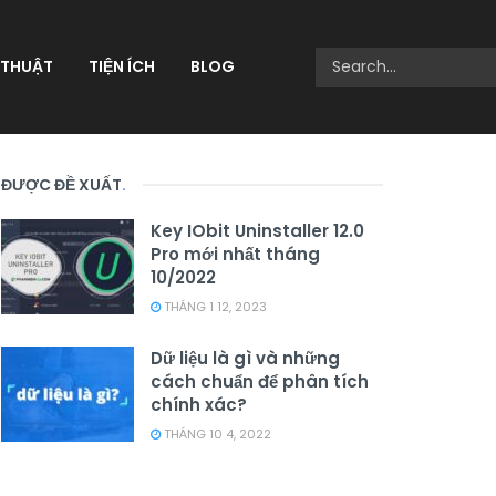
 THUẬT
TIỆN ÍCH
BLOG
ĐƯỢC ĐỀ XUẤT
.
Key IObit Uninstaller 12.0
Pro mới nhất tháng
10/2022
THÁNG 1 12, 2023
Dữ liệu là gì và những
cách chuẩn để phân tích
chính xác?
THÁNG 10 4, 2022