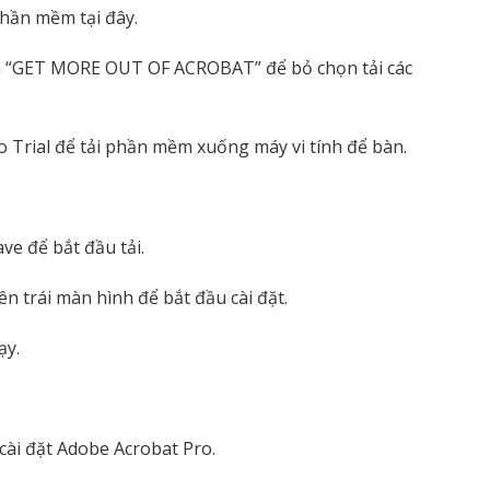
g phần mềm
tại đây.
à “GET MORE OUT OF ACROBAT” để bỏ chọn tải các
o Trial để tải phần mềm xuống
máy vi tính để bàn
.
ve để bắt đầu tải.
bên trái
màn hình
để bắt đầu cài đặt.
ạy.
cài đặt Adobe Acrobat Pro.