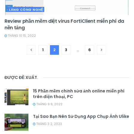
LÀNG CÔNG NGHỆ
Review phần mềm diệt virus FortiClient miễn phí đa
nền tảng
THÁNG 10 15, 2022
1
2
3
…
6
ĐƯỢC ĐỀ XUẤT
.
15 Phần mềm chỉnh sửa ảnh online miễn phí
trên điện thoại, PC
THÁNG 9 9, 2022
Tại Sao Bạn Nên Sử Dụng App Chụp Ảnh Ulike
THÁNG 3 2, 2023