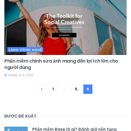
LÀNG CÔNG NGHỆ
Phần mềm chỉnh sửa ảnh mang đến lợi ích lớn cho
người dùng
THÁNG 10 4, 2022
1
…
5
6
ĐƯỢC ĐỀ XUẤT
.
Phần mềm Base là gì? Đánh giá nền tảng