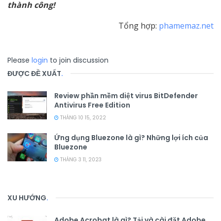
thành công!
Tổng hợp:
phamemaz.net
Please
login
to join discussion
ĐƯỢC ĐỀ XUẤT
.
Review phần mềm diệt virus BitDefender
Antivirus Free Edition
THÁNG 10 15, 2022
Ứng dụng Bluezone là gì? Những lợi ích của
Bluezone
THÁNG 3 11, 2023
XU HƯỚNG
.
Adobe Acrobat là gì? Tải và cài đặt Adobe