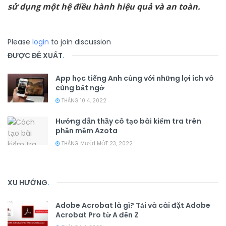
sử dụng một hệ điều hành hiệu quả và an toàn.
Please
login
to join discussion
ĐƯỢC ĐỀ XUẤT
.
App học tiếng Anh cùng với những lợi ích vô
cùng bất ngờ
THÁNG 10 4, 2022
Hướng dẫn thầy cô tạo bài kiểm tra trên
phần mềm Azota
THÁNG MƯỜI MỘT 23, 2022
XU HƯỚNG
.
Adobe Acrobat là gì? Tải và cài đặt Adobe
Acrobat Pro từ A đến Z