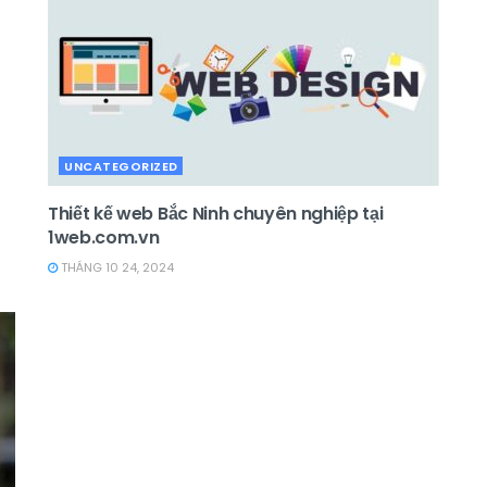
UNCATEGORIZED
Thiết kế web Bắc Ninh chuyên nghiệp tại
1web.com.vn
THÁNG 10 24, 2024