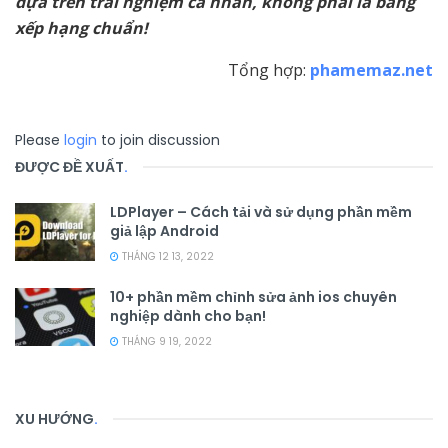
dựa trên trải nghiệm cá nhân, không phải là bảng
xếp hạng chuẩn!
Tổng hợp:
phamemaz.net
Please
login
to join discussion
ĐƯỢC ĐỀ XUẤT
.
LDPlayer – Cách tải và sử dụng phần mềm
giả lập Android
THÁNG 12 13, 2022
10+ phần mềm chỉnh sửa ảnh ios chuyên
nghiệp dành cho bạn!
THÁNG 9 19, 2022
XU HƯỚNG
.