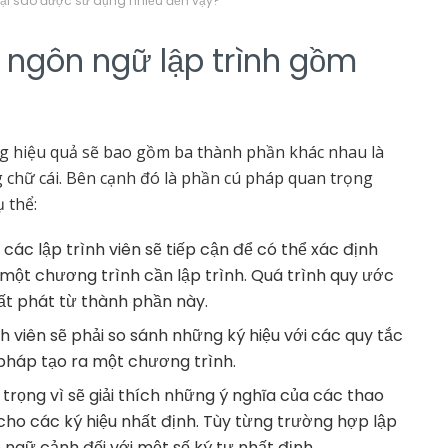
 Tại sao được sử dụng nhiều đến vậy?
ngôn ngữ lập trình gồm
g hiệu quả sẽ bao gồm ba thành phần khác nhau là
g chữ cái. Bên cạnh đó là phần cú pháp quan trọng
ụ thể:
các lập trình viên sẽ tiếp cận để có thể xác định
 một chương trình cần lập trình. Quá trình quy ước
xuất phát từ thành phần này.
 viên sẽ phải so sánh những ký hiệu với các quy tắc
pháp tạo ra một chương trình.
 trọng vì sẽ giải thích những ý nghĩa của các thao
cho các ký hiệu nhất định. Tùy từng trường hợp lập
o ngữ cảnh đối với một số ký tự nhất định.