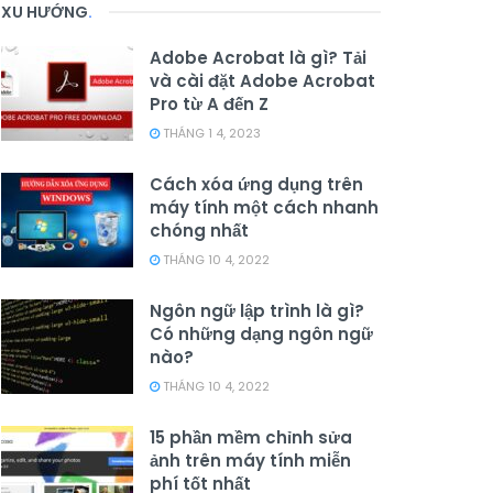
XU HƯỚNG
.
Adobe Acrobat là gì? Tải
và cài đặt Adobe Acrobat
Pro từ A đến Z
THÁNG 1 4, 2023
Cách xóa ứng dụng trên
máy tính một cách nhanh
chóng nhất
THÁNG 10 4, 2022
Ngôn ngữ lập trình là gì?
Có những dạng ngôn ngữ
nào?
THÁNG 10 4, 2022
15 phần mềm chỉnh sửa
ảnh trên máy tính miễn
phí tốt nhất