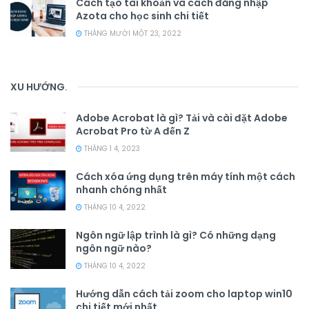
Cách tạo tài khoản và cách đăng nhập
Azota cho học sinh chi tiết
THÁNG MƯỜI MỘT 23, 2022
XU HƯỚNG
.
Adobe Acrobat là gì? Tải và cài đặt Adobe
Acrobat Pro từ A đến Z
THÁNG 1 4, 2023
Cách xóa ứng dụng trên máy tính một cách
nhanh chóng nhất
THÁNG 10 4, 2022
Ngôn ngữ lập trình là gì? Có những dạng
ngôn ngữ nào?
THÁNG 10 4, 2022
Hướng dẫn cách tải zoom cho laptop win10
chi tiết mới nhất